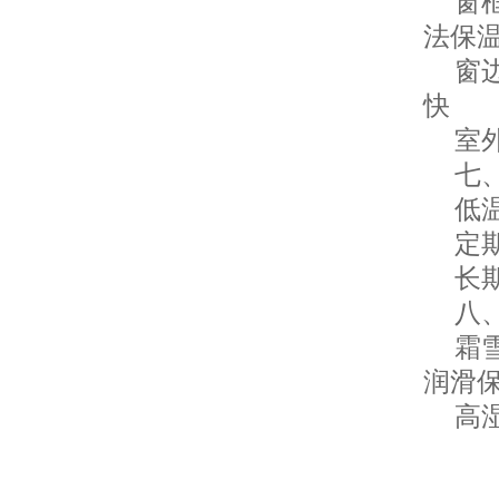
窗框
法保
窗边
快
室外
七、
低温
定期
长期
八、
霜雪
润滑
高湿