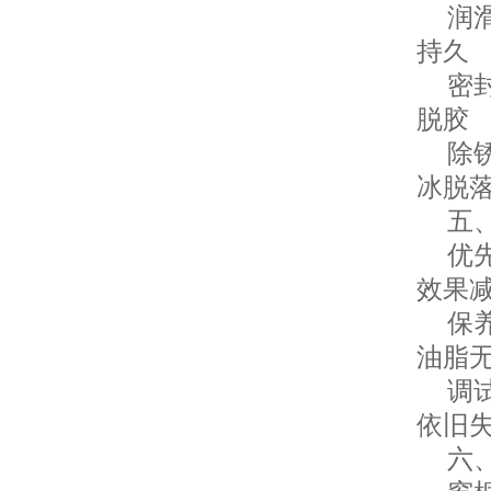
润滑
持久
密封
脱胶
除锈
冰脱
五、
优先
效果
保养
油脂
调试
依旧
六、