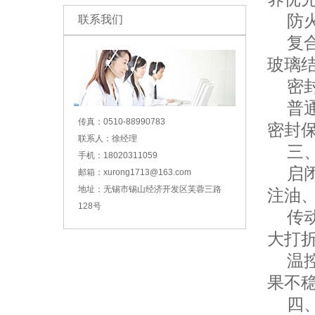
防火
联系我们
复合
玻璃
密封
普通
传真：0510-88990783
密封
联系人：徐经理
三、
手机：18020311059
启闭
邮箱：xurong1713@163.com
地址：无锡市锡山经济开发区芙蓉三路
注油
128号
传动
大打
温控
果不
四、